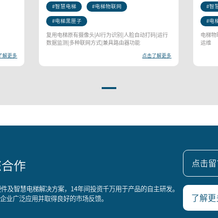
#智慧电梯
#电梯物联网
#智
#电梯黑匣子
#电
复用电梯原有摄像头|AI行为识别|人脸自动打码|运行
电梯物
数据监测|多种联网方式|兼具路由器功能
运维
了解更多
点击了解更多
点击留
您合作
硬件及智慧电梯解决方案，14年间投资千万用于产品的自主研发。
了解更
型企业广泛应用并取得良好的市场反馈。