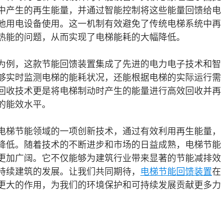
中产生的再生能量，并通过智能控制将这些能量回馈给电
他用电设备使用。这一机制有效避免了传统电梯系统中再
热能的问题，从而实现了电梯能耗的大幅降低。
为例，这款节能回馈装置集成了先进的电力电子技术和智
够实时监测电梯的能耗状况，还能根据电梯的实际运行需
回收技术更是将电梯制动时产生的能量进行高效回收并再
的能效水平。
电梯节能领域的一项创新技术，通过有效利用再生能量，
降低。随着技术的不断进步和市场的日益成熟，电梯节能
更加广阔。它不仅能够为建筑行业带来显著的节能减排效
持续建筑的发展。让我们共同期待，
电梯节能回馈装置
在
更大的作用，为我们的环境保护和可持续发展贡献更多力