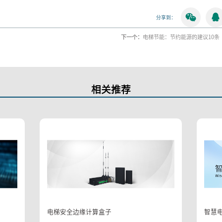
分享到：
下一个：
电梯节能：节约能源的建议10条
相关推荐
电梯安全边缘计算盒子
智慧