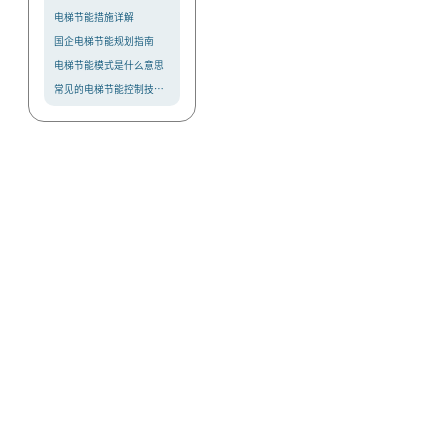
电梯节能措施详解
国企电梯节能规划指南
电梯节能模式是什么意思
常见的电梯节能控制技术合集