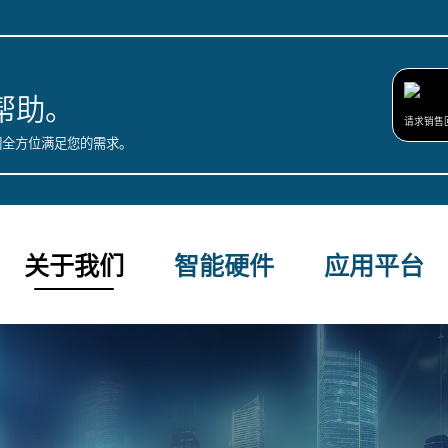
帮助。
请求销售
们全方位满足您的需求。
关于我们
智能硬件
应用平台