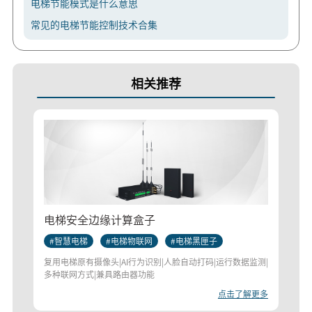
电梯节能模式是什么意思
常见的电梯节能控制技术合集
相关推荐
智慧
电梯安全边缘计算盒子
#智
#智慧电梯
#电梯物联网
#电梯黑匣子
电梯物
复用电梯原有摄像头|AI行为识别|人脸自动打码|运行数据监测|
多种联网方式|兼具路由器功能
解更多
点击了解更多