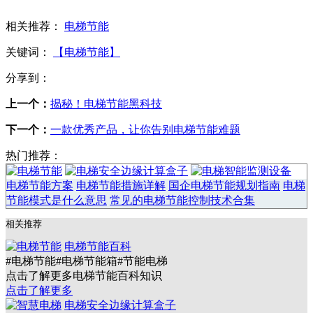
相关推荐：
电梯节能
关键词：
【电梯节能】
分享到：
上一个：
揭秘！电梯节能黑科技
下一个：
一款优秀产品，让你告别电梯节能难题
热门推荐：
电梯节能方案
电梯节能措施详解
国企电梯节能规划指南
电梯
节能模式是什么意思
常见的电梯节能控制技术合集
相关推荐
电梯节能百科
#电梯节能
#电梯节能箱
#节能电梯
点击了解更多电梯节能百科知识
点击了解更多
电梯安全边缘计算盒子