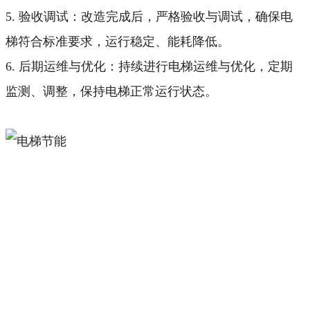
5. 验收调试：改造完成后，严格验收与调试，确保电
梯符合标准要求，运行稳定、能耗降低。
6. 后期运维与优化：持续进行电梯运维与优化，定期
监测、调整，保持电梯正常运行状态。