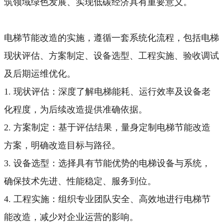
筑领域绿色发展、实现低碳经济具有重要意义。
电梯节能改造的实施，遵循一套系统化流程，包括电梯
现状评估、方案制定、设备选型、工程实施、验收调试
及后期运维优化。
1. 现状评估：深度了解电梯能耗、运行效率及设备老
化程度，为后续改造提供准确依据。
2. 方案制定：基于评估结果，量身定制电梯节能改造
方案，明确改造目标与路径。
3. 设备选型：选择具有节能优势的电梯设备与系统，
确保技术先进、性能稳定、服务到位。
4. 工程实施：组织专业团队安全、高效地进行电梯节
能改造，减少对企业运营的影响。